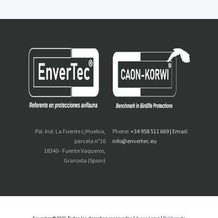
Pol. Ind. La Fuente c/Huelva,
Phone:
+34 958 511 669 | Email:
parcela nº10
info@envertec.eu
18340 - Fuente Vaqueros,
Granada (Spain)